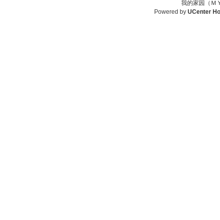
我的家园（ＭＹ
Powered by
UCenter H