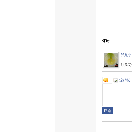
评论
我是小
絲瓜花
涂鸦板