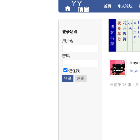
首页
华人论坛
博
登录站点
客
书
用户名
架
密码
lmy
lmy
记住我
当前第 18 张
|
共