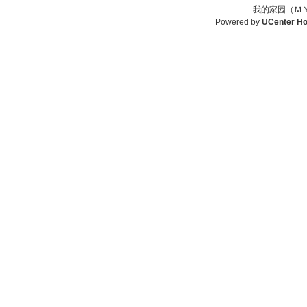
我的家园（ＭＹ
Powered by
UCenter H