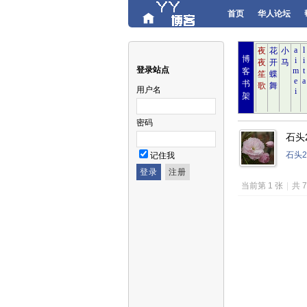
首页
华人论坛
博
登录站点
客
书
用户名
架
密码
石头2
石头2
记住我
当前第 1 张
|
共 