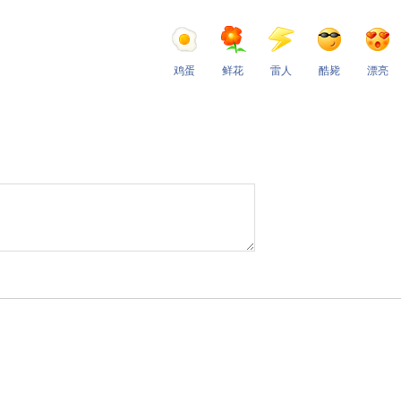
鸡蛋
鲜花
雷人
酷毙
漂亮