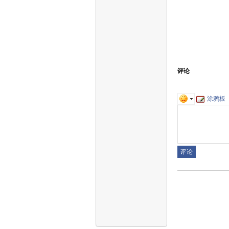
评论
涂鸦板