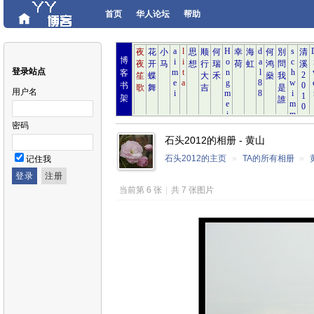
首页
华人论坛
帮助
博
登录站点
客
书
用户名
架
密码
石头2012的相册 - 黄山
石头2012的主页
»
TA的所有相册
»
记住我
当前第 6 张
|
共 7 张图片