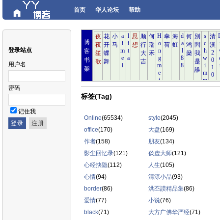
首页
华人论坛
帮助
博
登录站点
客
书
用户名
架
密码
标签(Tag)
记住我
Online
(65534)
style
(2045)
office
(170)
大盘
(169)
作者
(158)
朋友
(134)
影尘回忆录
(121)
倓虚大师
(121)
心经抉隐
(112)
人生
(105)
心情
(94)
清涼小品
(93)
border
(86)
洪丕謨精品集
(86)
爱情
(77)
小说
(76)
black
(71)
大方广佛华严经
(71)