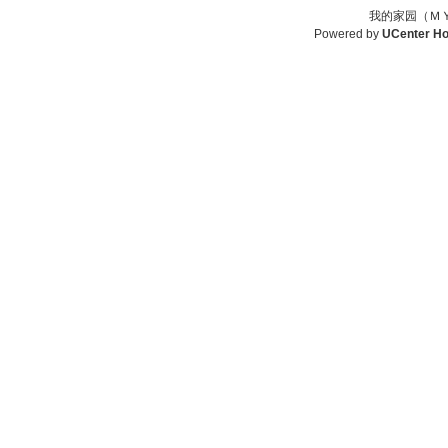
我的家园（ＭＹ
Powered by
UCenter H