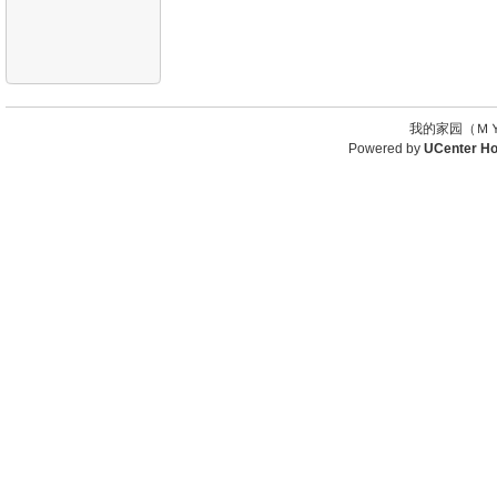
我的家园（ＭＹ
Powered by
UCenter H