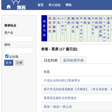
首页
华人论坛
帮助
博
登录站点
客
书
用户名
架
密码
标签 - 星座 (17 篇日志)
记住我
日志列表
返回标签列表
标题
不适合当情侣的12星座男女
最不常见到的星座解析【天蝎座】 （本文系转载，
看看谁是最旺夫的星座女
星座~~据说~~那么准