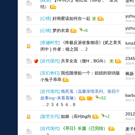
[
耽美
]
【HP同人】花吐症（sshp，一发完
逆昀
结）
2018-12
yizh
[
心情
]
好闺蜜该如何在一起
2018-12
yizh
[
心情
]
梦的衣裳
+8
2018-11
[
穿越时空
]
《终极反派收集物语》{贰之章关
luna
闭中 } 作者：镜之国
...
2
2017-11
2345
[
近代现代
]
共享女友（微H，BG向）
2018-8-
[
玄幻奇幻
]
我也随便贴一个：妞妞的胡诌版
枫扬
小兔子乖乖
2018-6-
[
近代现代
]
饿死鬼（温馨亲情系列。第四个
bar
故事ing~来看看嘛）
+52
2013-3-
...
2
3
4
5
6
..
8
2012
[
架空古代
]
如娘（高H)bg向
+2
2014-2-
[
近代现代
]
《寻日》长篇（已完结）
麦子
2014-3-