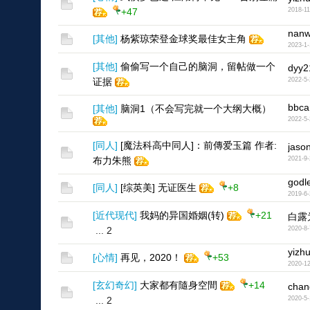
+47
2018-11
nan
[
其他
]
杨紫琼荣登金球奖最佳女主角
2023-1-
[
其他
]
偷偷写一个自己的脑洞，留帖做一个
dyy2
证据
2022-5-
bbca
[
其他
]
脑洞1（不会写完就一个大纲大概）
2022-5-
[
同人
]
[魔法科高中同人]：前傳爱玉篇 作者:
jaso
布力朱熊
2021-9-
hk
godl
[
同人
]
[综英美] 无证医生
+8
2019-6-
[
近代现代
]
我妈的异国婚姻(转)
+21
白露
...
2
2020-8-
yizh
[
心情
]
再见，2020！
+53
2020-12
[
玄幻奇幻
]
大家都有隨身空間
+14
chan
...
2
2020-5-