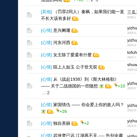
[
其他
]
（罚罪2同人）秦枫，如果我们能一直
三瓜
不长大该有多好
2026-1-
yizh
[
心情
]
意兴阑珊
2025-5-
yizh
[
心情
]
河东河西
2025-4-
tofuh
[
心情
]
女主除了愛還有什麼
2020-7-
shuw
[
心情
]
陌上人如玉 公子世无双
2020-12
[
心情
]
从《战起1938》到《斯大林格勒》
yizh
—— 关于二战德国的一些随想
+10
2023-5-
...
2
[
心情
]
家国情仇 —— 你会爱上你的敌人吗？
yizh
+26
2023-5-
yizh
[
心情
]
独自美丽
+2
2023-5-
[
心情
]
武侠梦已远 江湖再不见 ---- 告别金庸
yizh