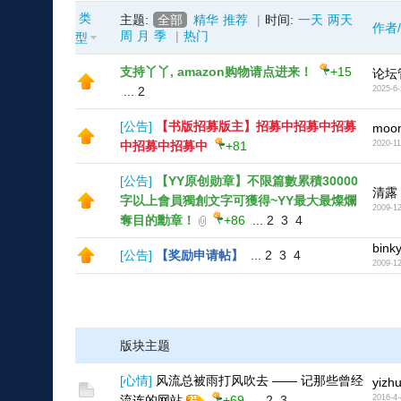
类
主题:
全部
精华
推荐
|
时间:
一天
两天
作者
周
月
季
|
热门
型
支持丫丫, amazon购物请点进来！
+15
论坛
...
2
2025-6-
[
公告
]
【书版招募版主】招募中招募中招募
moon
中招募中招募中
+81
2020-11
[
公告
]
【YY原创勋章】不限篇數累積30000
清露
字以上會員獨創文字可獲得~YY最大最燦爛
2009-12
奪目的勳章！
+86
...
2
3
4
bink
[
公告
]
【奖励申请帖】
...
2
3
4
2009-12
版块主题
[
心情
]
风流总被雨打风吹去 —— 记那些曾经
yizh
流连的网站
+69
...
2
3
2016-4-