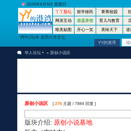
2026年8月9日 星期日
丫丫股坛
留学移民
菁菁校园
网亲互动
逍遥茶馆
育儿与教育
唯美贴图
开心一笑
美味天下
道
丙午(马)年 农历六月廿七
YY的港湾
论
华人论坛
» 原创小说区
原创小说区
[
276
主题 / 7884 回复 ]
版块介绍:
原创小说基地