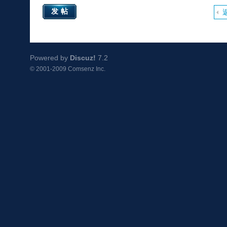
发帖
Powered by
Discuz!
7.2
© 2001-2009
Comsenz Inc.