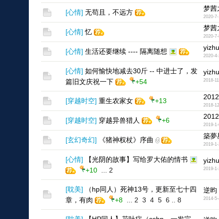
梦茜
[
心情
]
无苟且，不远方
2020-7-
梦茜
[
心情
]
忆
2020-7-
yizh
[
心情
]
生活还要继续 ---- 隔离随想
2020-4-
[
心情
]
如何愉快地减去30斤 -- 中进士了，发
yizh
篇旧文庆祝一下
+54
2018-11
2012
[
穿越时空
]
重生农家女
+13
2018-12
2012
[
穿越时空
]
穿越异兽猎人
+6
2019-1-
築夢
[
玄幻奇幻
]
《猪神权杖》序曲
2019-1-
[
心情
]
【光阴的故事】写给罗大佑的情书
yizh
+10
...
2
2019-1-
[
耽美
]
（hp同人）死神13号，更新至七十四
逆昀
章，有肉
+8
...
2
3
4
5
6
..
8
2014-5-