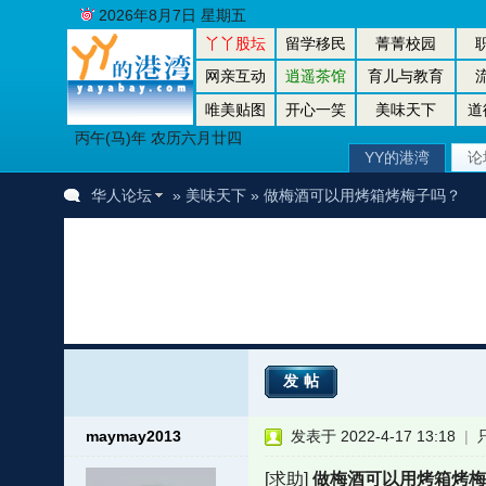
2026年8月7日 星期五
丫丫股坛
留学移民
菁菁校园
网亲互动
逍遥茶馆
育儿与教育
唯美贴图
开心一笑
美味天下
道
丙午(马)年 农历六月廿四
YY的港湾
论
华人论坛
»
美味天下
» 做梅酒可以用烤箱烤梅子吗？
发帖
maymay2013
发表于 2022-4-17 13:18
|
[求助]
做梅酒可以用烤箱烤梅