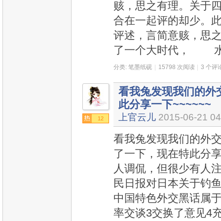
赅，思之有理。关于
合在一起评的却少。
评述，言简意赅，思
了一个大时代， 
分类:
笔墨纸砚
|
15798 次阅读
|
3 个评
看我兔发现我们的外
此分享一下~~~~~~
上官云儿
2015-06-21 04
12
看我兔发现我们的外
了一下，现在特此分享一
人调侃，但很少有人
民日报对日本关于钓
中国特色外交黑话属于
率交谈3交换了意见4