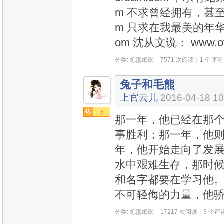
m 不求曾经拥有，甚至不求
m 只求在我最美的年华里，
om 沈从文说： www.oto
分类:
笔墨纸砚
|
7571 次阅读
|
1 个评论
兔子和毛熊
上官云儿
2016-04-18 10
6
那一年，他已经在那
事胜利；那一年，他则
年，他开始走向了发
水中艰难生存，那时
和名字都要在学习他。
不可轻侮的力量，他
分类:
笔墨纸砚
|
17217 次阅读
|
3 个评