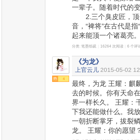
一辈子。随着时代的
2.三个臭皮匠，顶个
音，“裨将”在古代是
起来能顶一个诸葛亮
分类:
笔墨纸砚
|
16264 次阅读
|
6 个评
《为龙》
上官云儿
2015-05-02 12
4
最终，为龙 王耀：麒
去的时候。你有天命
界一样长久。 王耀：
下我还能做什么。我放
一朝折断掌牙，拔裂
龙。 王耀：你的愿望