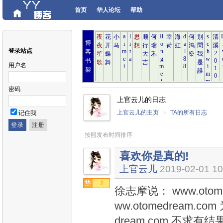
首页
华人论坛
帮助
博
登录站点
客
书
用户名
架
密码
上官云儿的日志
上官云儿的主页
»
TA的所有日志
记住我
按照发布时间排序
喜欢你是真的!
上官云儿
2019-02-01 10
2
徐志摩说： www.otom
ww.otomedream.
dream.com 不求有结果