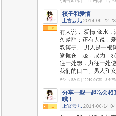
分类:
古风伤感
|
11036 次阅读
|
1 个评
筷子和爱情
上官云儿
2014-09-22 23
9
有人说， 爱情 像水
久越醇；还有人说，爱情
双筷子。 男人是一根
缘握在一起，成为一双
往一处想，力往一处使
我们的口中。男人和
分类:
古风伤感
|
12010 次阅读
|
3 个评
分享一些一起吃会相
哦！
上官云儿
2014-06-14 04
10