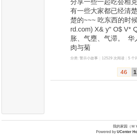
分享一些一起吃会相
有一些大家都已经清
楚的~~~ 吃东西的时候一定
rd.com) X& y" O
胀、气壅、气滞。 华人论坛. 
肉与菊
分类:
警示小故事
|
12529 次阅读
|
5 个
46
1
我的家园（ＭＹ
Powered by
UCenter H