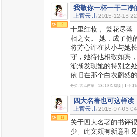
我敬你一杯一干二净
上官云儿
2015-12-18 22
4
十里红妆， 繁花尽落 
相之女。 她，成了他
将芳心许在从小与她长
守，她待他相敬如宾
渐渐发现她的特别之
依旧在那个白衣翩然的
分类:
古风伤感
|
13519 次阅读
|
1 个评
四大名著也可这样读
上官云儿
2015-07-06 04
12
关于四大名著的书评
少。此文颇有新意和