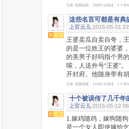
分类:
笔墨纸砚
|
18860 次阅读
|
5 个评
这些名言可都是有典
上官云儿
2015-05-31 22
7
王婆卖瓜自卖自夸，王
的是一位姓王的婆婆，
的美男子好吗指个男的
嗦，人送外号“王婆”
开封府。他随身带有
分类:
笔墨纸砚
|
14405 次阅读
|
1 个评
十个被误传了几千年
上官云儿
2015-05-12 06
14
1.嫁鸡随鸡，嫁狗随
是一个女人即使嫁给