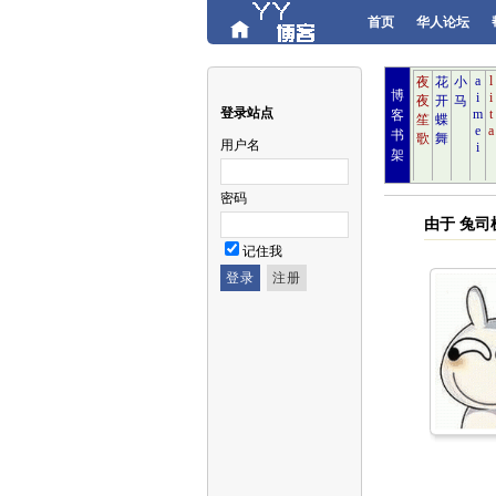
首页
华人论坛
博
登录站点
客
书
用户名
架
密码
由于 兔
记住我