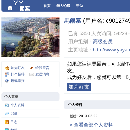
首页
华人论坛
帮助
馬爾泰
(用户名: c9012749
已有 5350 人次访问, 54228
用户组别：
高级会员
主页地址：
http://www.yaya
如果您认识馬爾泰，可以给T
加为好友
给我留言
友。
打个招呼
发送消息
成为好友后，您就可以第一时
违规举报
加为好友
个人菜单
个人资料
个人资料
记录
创建:
2013-02-22
日志
» 查看全部个人资料