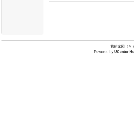
我的家园（ＭＹ
Powered by
UCenter H