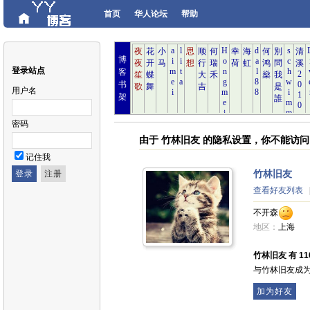
首页
华人论坛
帮助
博
登录站点
客
书
用户名
架
密码
由于 竹林旧友 的隐私设置，你不能访
记住我
竹林旧友
查看好友列表
不开森
地区：
上海
竹林旧友 有 110
与竹林旧友成
加为好友