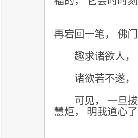
福的， 它会时时
再宕回一笔， 佛
趣求诸欲人， 
诸欲若不遂， 
可见， 一旦拔除
慧炬， 明我道心