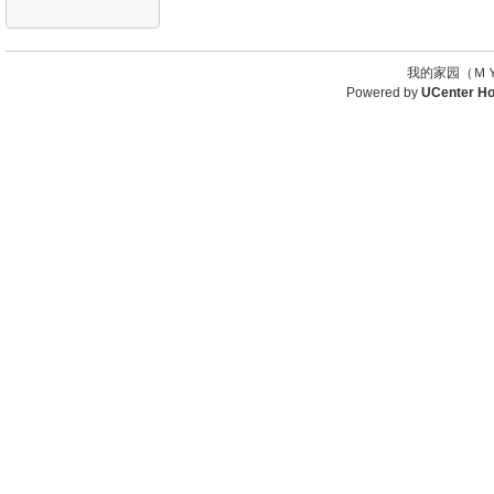
我的家园（ＭＹ
Powered by
UCenter H