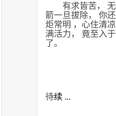
有求皆苦， 无
箭一旦拔除， 你还
炬常明 ，心住清凉
满活力， 竟至入
了。
待
续 ...