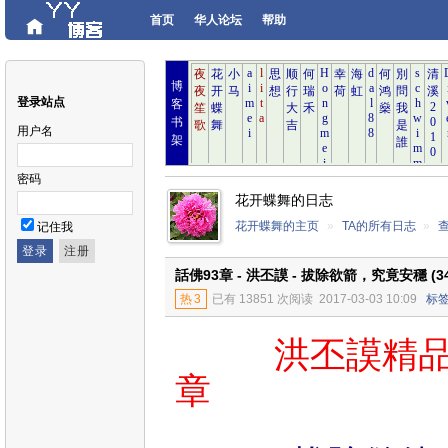
首页
华人论坛
帮助
博
登录站点
客
书
用户名
架
密码
花开蝶舞的日志
花开蝶舞的主页
»
TA的所有日志
»
记住我
話佛93章 - 洪丕謨 - 拔除欲箭，究竟安穩 (34
热
3
已有 13851 次阅读
2017-03-03 10:09
标
洪丕謨精品集
章