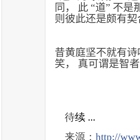
同， 此 “道” 不是
则彼此还是颇有契
昔黄庭坚不就有诗咏
笑， 真可谓是智
待
续 ...
来源：
http://ww