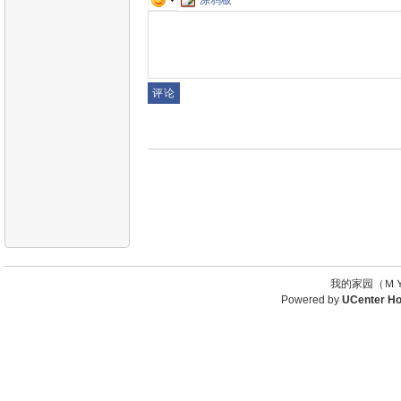
我的家园（ＭＹ
Powered by
UCenter H