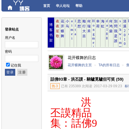
首页
华人论坛
帮助
博
登录站点
客
书
用户名
架
密码
花开蝶舞的日志
花开蝶舞的主页
»
TA的所有日志
»
记住我
話佛93章 - 洪丕謨 - 騎驢覓驢但可笑 (59)
热
3
已有 235389 次阅读
2017-03-29 09:23
标
洪
丕謨精品
集：話佛9