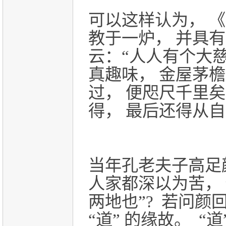
可以这样认为， 《
教于一炉， 并具
云：“人人有个大慈
真趣味， 金屋茅檐
过， 便咫尺千里
得， 最后还得从
当年孔老夫子高足
人家都深以为苦， 
两地也”? 若问颜
“道” 的缘故。
“道