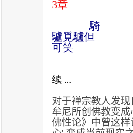
3章
騎
驢覓驢但
可笑
续 ...
对于禅宗教人发现
牟尼所创佛教变成
佛性论》中曾这样
心' 变成当前现实