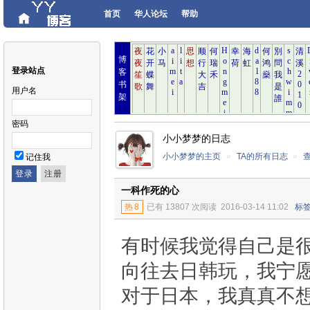
首页
华人论坛
帮助
博
登录站点
客
书
用户名
架
密码
小小梦梦的日志
小小梦梦的主页
»
TA的所有日志
»
记住我
一科作死的心
热
8
已有 13807 次阅读
2016-03-14 11:02
标
有时候我觉得自己是
向往去日韩玩，我宁
对于日本，我真真不