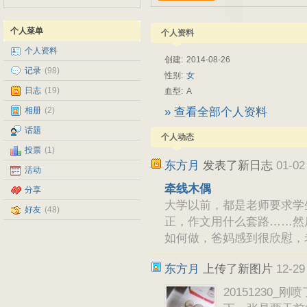
个人菜单
个人资料
个人资料
创建:
2014-08-26
记录
(98)
性别:
女
日志
(19)
血型:
A
相册
(2)
» 查看全部个人资料
话题
个人动态
投票
(1)
东方月
发表了新日志
01-02
活动
牵线木偶
分享
大学以前，都是老师要求学
好友
(48)
正，作文用什么套路……然
如何做，爸妈感到很欣慰，
东方月
上传了新图片
12-29
20151230