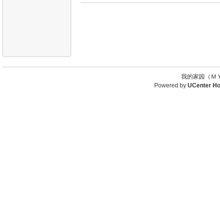
我的家园（ＭＹ
Powered by
UCenter H