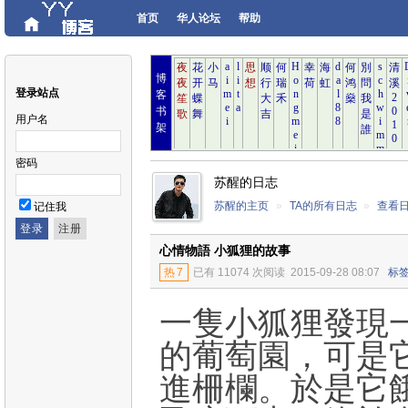
首页
华人论坛
帮助
博
登录站点
客
书
用户名
架
密码
苏醒的日志
苏醒的主页
»
TA的所有日志
»
查看
记住我
心情物語 小狐狸的故事
热
7
已有 11074 次阅读
2015-09-28 08:07
标
一隻小狐狸發現
的葡萄園，可是
進柵欄。於是它