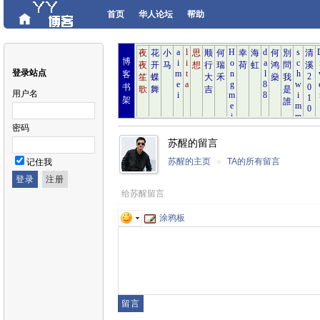
首页
华人论坛
帮助
博
登录站点
客
书
用户名
架
密码
苏醒的留言
苏醒的主页
»
TA的所有留言
记住我
给苏醒留言
涂鸦板