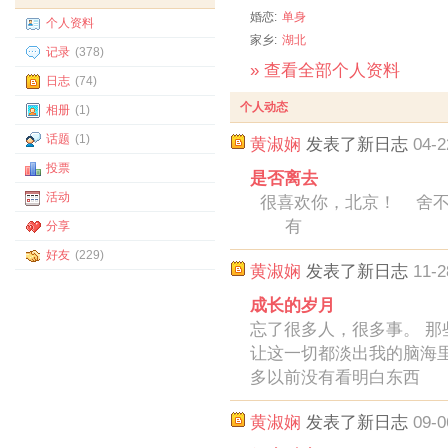
婚恋:
单身
个人资料
家乡:
湖北
记录
(378)
» 查看全部个人资料
日志
(74)
个人动态
相册
(1)
话题
(1)
黄淑娴
发表了新日志
04-2
投票
是否离去
活动
很喜欢你，北京！ 舍不
有
分享
好友
(229)
黄淑娴
发表了新日志
11-2
成长的岁月
忘了很多人，很多事。 
让这一切都淡出我的脑海
多以前没有看明白东西
黄淑娴
发表了新日志
09-0