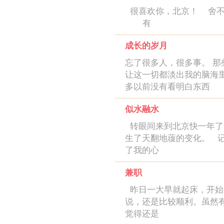
很喜欢你，北京！ 舍不
有
成长的岁月
忘了很多人，很多事。 
让这一切都淡出我的脑海
多以前没有看明白东西
似水融水
转眼间来到北京快一年了
生了天翻地蕧的变化。 
了我的心
兼职
昨日一大早就起床，开始
说，还是比较顺利。虽然
觉得还是