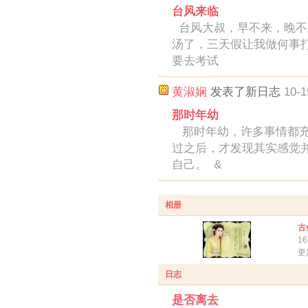
台风来临
台风大叔，早不来，晚不
汤了，三天假让我做何事
要去考试
黄淑娴
发表了新日志
10-1
那时年幼
那时年幼，许多事情都充
过之后，才发现其实感觉
自己。 &
相册
古
1
更
日志
是否离去