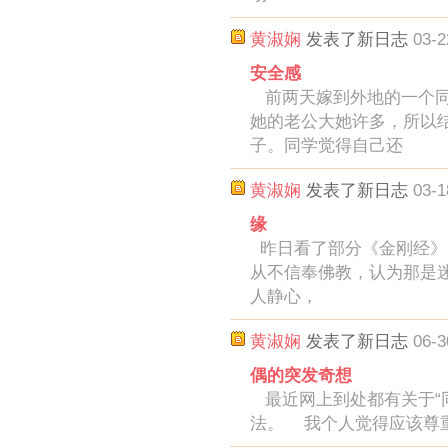
黄淑娴
发表了新日志
03-2
安全感
前两天嫁到外地的一个同
她的老公大她许多，所以
子。同学觉得自己还
黄淑娴
发表了新日志
03-1
缘
昨日看了部分《金刚经》
从不信奉佛教，认为那是
人静心，
黄淑娴
发表了新日志
06-3
偶的突发奇想
最近网上到处都有关于“
法。 我个人觉得应该尊