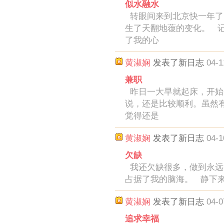
似水融水
转眼间来到北京快一年了
生了天翻地蕧的变化。 
了我的心
黄淑娴
发表了新日志
04-1
兼职
昨日一大早就起床，开始
说，还是比较顺利。虽然
觉得还是
黄淑娴
发表了新日志
04-1
欠缺
我还欠缺很多，做到永远
占据了我的脑海。 静下
黄淑娴
发表了新日志
04-0
追求幸福