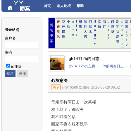
首页
华人论坛
帮助
博
登录站点
客
书
用户名
架
密码
g5141125的日志
g5141125的主页
»
TA的所有日志
»
记住我
心灰意冷
热
9
已有 6580 次阅读
2020-03-28 06:52
母亲坚持两日去一次茶楼
劝了骂了，都没有
我不盯着的话
回家不换衣服不洗手