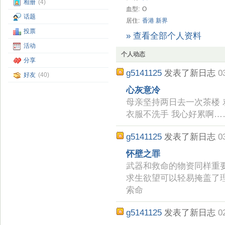
相册
(4)
血型:
O
话题
居住:
香港
新界
投票
» 查看全部个人资料
活动
个人动态
分享
g5141125
发表了新日志
0
好友
(40)
心灰意冷
母亲坚持两日去一次茶楼 
衣服不洗手 我心好累啊…
g5141125
发表了新日志
0
怀壁之罪
武器和救命的物资同样重要
求生欲望可以轻易掩盖了
索命
g5141125
发表了新日志
0