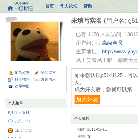
首页
华人论坛
帮助
未填写实名
(用户名: g51
已有 1178 人次访问, 1381
用户组别：
高级会员
主页地址：
http://www.yay
风里笑着风里唱，感激天
加为好友
给我留言
如果您认识g5141125
打个招呼
发送消息
友。
违规举报
成为好友后，您就可以第一
加为好友
个人菜单
个人资料
个人资料
记录
(44)
创建:
2011-02-11
日志
(142)
性别:
女