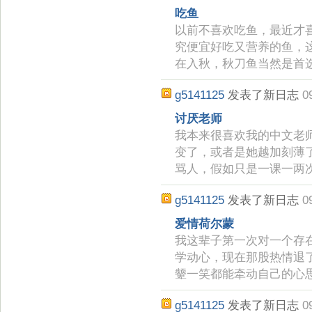
吃鱼
以前不喜欢吃鱼，最近才
究便宜好吃又营养的鱼，
在入秋，秋刀鱼当然是首
g5141125
发表了新日志
0
讨厌老师
我本来很喜欢我的中文老
变了，或者是她越加刻薄
骂人，假如只是一课一两
g5141125
发表了新日志
0
爱情荷尔蒙
我这辈子第一次对一个存
学动心，现在那股热情退
颦一笑都能牵动自己的心
g5141125
发表了新日志
0