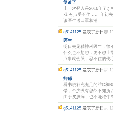
复诊了
上一次登入是2016年了:) 
戏 有点受不住…… 年初
诊医生送口罩和消
g5141125
发表了新日志
1
医生
明日去见精神科医生，很
什么也不想想，更不想上学
点事就会哭，忍不住的伤
g5141125
发表了新日志
1
抑郁
看书说补充充足的维C和
错，至少没有忽然不知所
由于皮肤病，也不能吃牛
g5141125
发表了新日志
1