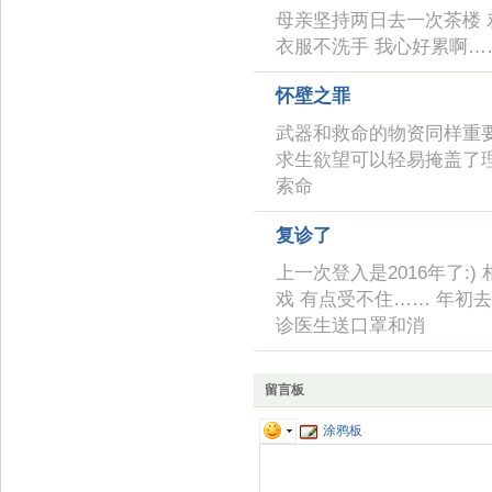
母亲坚持两日去一次茶楼 
衣服不洗手 我心好累啊…
怀壁之罪
武器和救命的物资同样重要
求生欲望可以轻易掩盖了
索命
复诊了
上一次登入是2016年了:) 
戏 有点受不住…… 年初
诊医生送口罩和消
留言板
涂鸦板