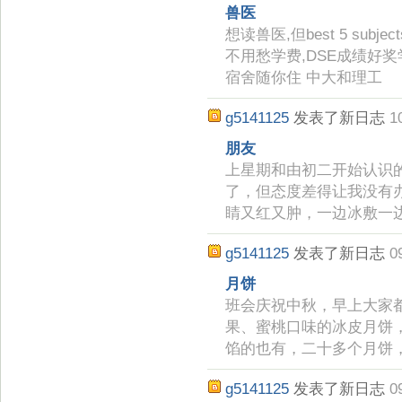
兽医
想读兽医,但best 5 subjec
不用愁学费,DSE成绩好奖
宿舍随你住 中大和理工
g5141125
发表了新日志
1
朋友
上星期和由初二开始认识
了，但态度差得让我没有
睛又红又肿，一边冰敷一
g5141125
发表了新日志
0
月饼
班会庆祝中秋，早上大家
果、蜜桃口味的冰皮月饼
馅的也有，二十多个月饼
g5141125
发表了新日志
0