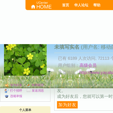
首页
华人论坛
帮助
未填写实名
(用户名: 移动
已有 6189 人次访问, 72113
用户组别：
高级会员
主页地址：
http://www.yayab
如果您认识移动的心，可以给
加为好友
给我留言
友。
打个招呼
发送消息
成为好友后，您就可以第一时
违规举报
加为好友
个人菜单