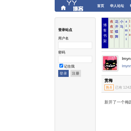
首页
华人论坛
博
登录站点
客
书
用户名
架
密码
lmy
lmy
记住我
赏梅
热
6
已有 124
新开了一个梅